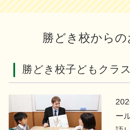
勝どき校からの
勝どき校子どもクラ
20
ー