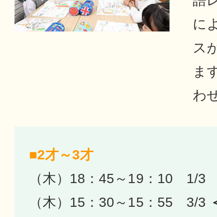
語
に
ス
ま
わ
■2才～3才
（木）18：45～19：10 1/3
（木）15：30～15：55 3/3