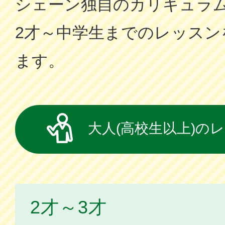
シェーン独⾃のカリキュラ
2才～中学⽣までのレッスン
ます。
大人(高校生以上)の
2才～3才