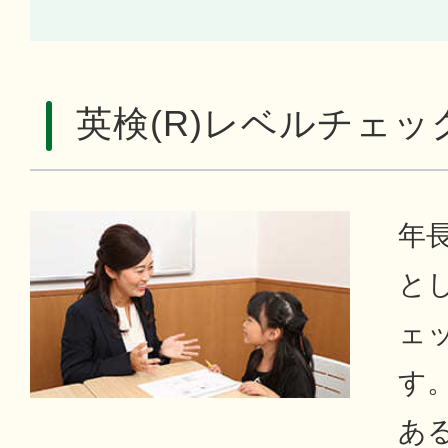
英検(R)レベルチェッ
年
とし
ェ
す。
あ