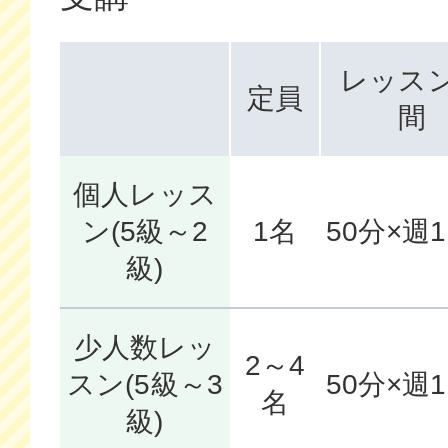
レッス
定員
間
個人レッス
ン(5級～2
1名
50分×週
級)
少人数レッ
2～4
スン(5級～3
50分×週
名
級)