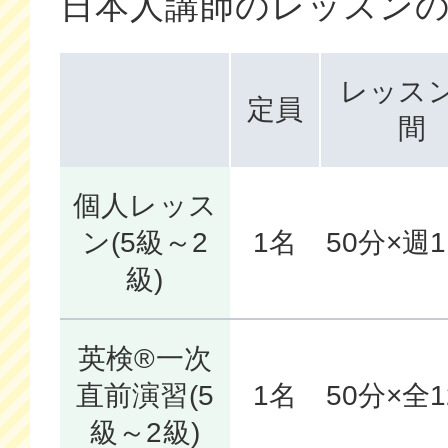
日本人講師のレッスン
レッス
定員
間
個人レッス
ン(5級～2
1名
50分×週
級)
英検®一次
直前演習(5
1名
50分×全
級～2級)