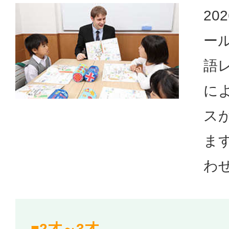
20
ー
語
に
ス
ま
わ
■2才～3才