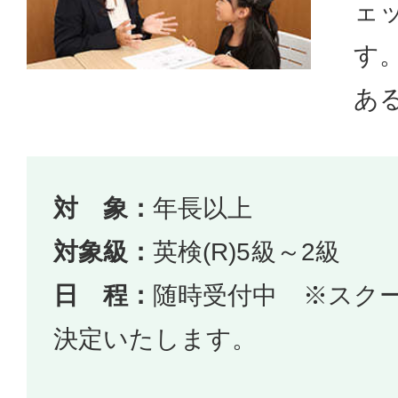
ェ
す。
あ
対 象：
年長以上
対象級：
英検(R)5級～2級
日 程：
随時受付中 ※スク
決定いたします。