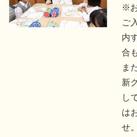
※
ご
内
合
ま
新
し
は
せ