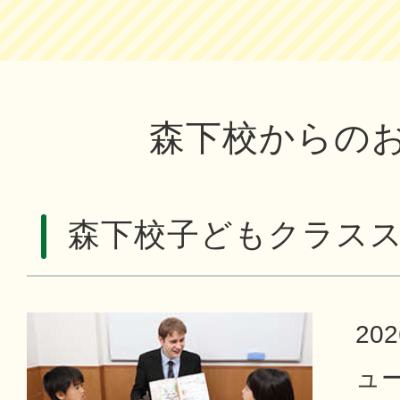
森下校からの
森下校子どもクラス
20
ュ