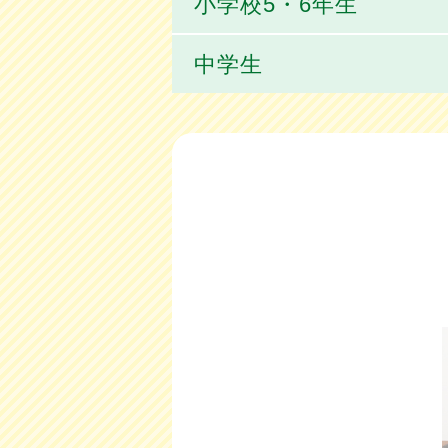
小学校5・6年生
中学生