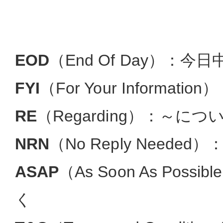
EOD
（End Of Day）：今日
FYI
（For Your Informat
RE
（Regarding）：～につ
NRN
（No Reply Needed
ASAP
（As Soon As Pos
く