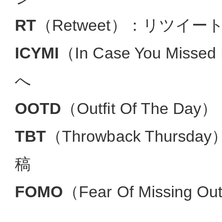
RT
（Retweet）：リツイー
ICYMI
（In Case You Mis
へ
OOTD
（Outfit Of The 
TBT
（Throwback Thur
稿
FOMO
（Fear Of Missin