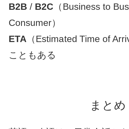
B2B
/
B2C
（Business to Busi
Consumer）
ETA
（Estimated Time of 
こともある
まとめ