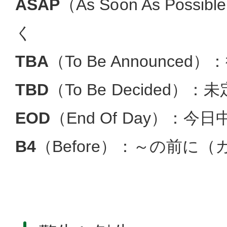
ASAP
（As Soon As Pos
く
TBA
（To Be Announced
TBD
（To Be Decided）：未
EOD
（End Of Day）：今日
B4
（Before）：～の前に