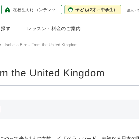
在校生向け
コンテンツ
子ども
(2才～中学生)
法人・
を探す
レッスン・料金のご案内
Isabella Bird～From the United Kingdom
om the United Kingdom
にやって来た1人の女性、イザベラ・バード。未知なる日本の