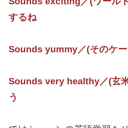
Sounds exciting／(ワ
するね
Sounds yummy／(その
Sounds very healthy
う