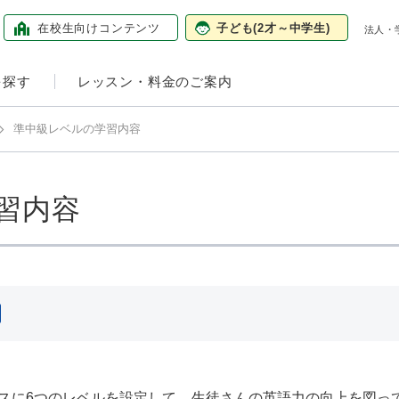
在校生向け
コンテンツ
子ども
(2才～中学生)
法人・
を探す
レッスン・料金のご案内
準中級レベルの学習内容
習内容
スに6つのレベルを設定して、生徒さんの英語力の向上を図っ