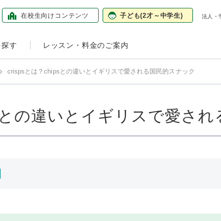
在校生向け
コンテンツ
子ども
(2才～中学生)
法人・
を探す
レッスン・料金のご案内
crispsとは？chipsとの違いとイギリスで愛される国民的スナック
chipsとの違いとイギリスで愛