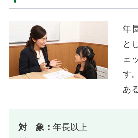
年
とし
ェ
す。
あ
対 象：
年長以上