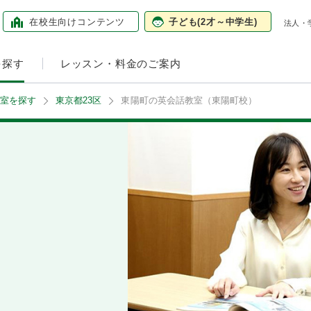
在校生向けコンテンツ
子ども
(2才～中学生)
法人・
を探す
レッスン・料金のご案内
室を探す
東京都23区
東陽町の英会話教室（東陽町校）