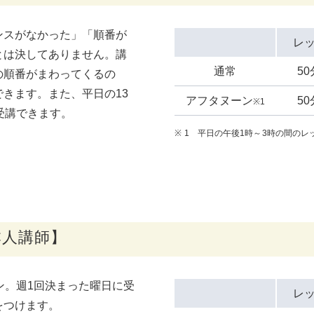
ンスがなかった」「順番が
レ
とは決してありません。講
通常
5
の順番がまわってくるの
きます。また、平日の13
アフタヌーン
5
※1
受講できます。
1 平日の午後1時～3時の間のレ
本人講師】
ン。週1回決まった曜日に受
レ
をつけます。