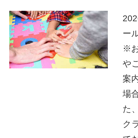
20
ー
※
や
案
場
た
ク