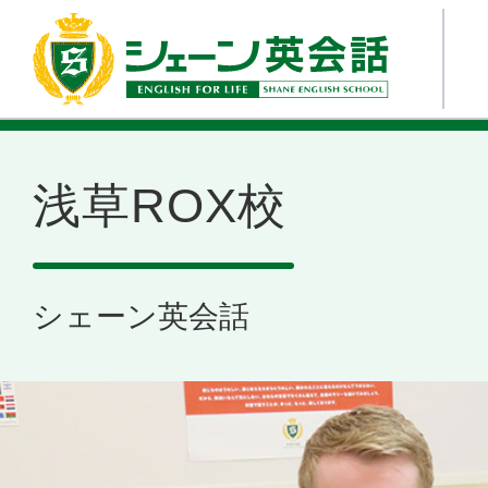
浅草ROX校
シェーン英会話