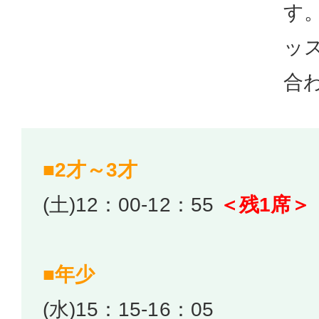
す
ッ
合
■2才～3才
(土)12：00-12：55
＜残1席＞
■年少
(水)15：15-16：05