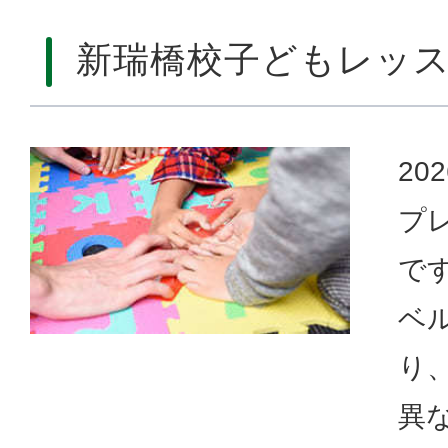
新瑞橋校子どもレッ
20
プ
で
ベ
り
異