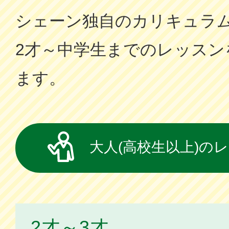
シェーン独⾃のカリキュラ
2才～中学⽣までのレッスン
ます。
大人(高校生以上)の
2才～3才