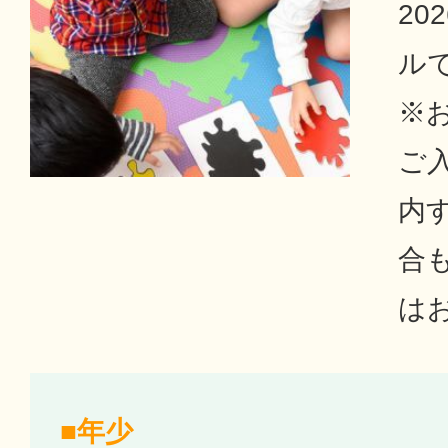
20
ル
※
ご
内
合
は
■年少