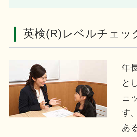
英検(R)レベルチェッ
年
とし
ェ
す。
あ