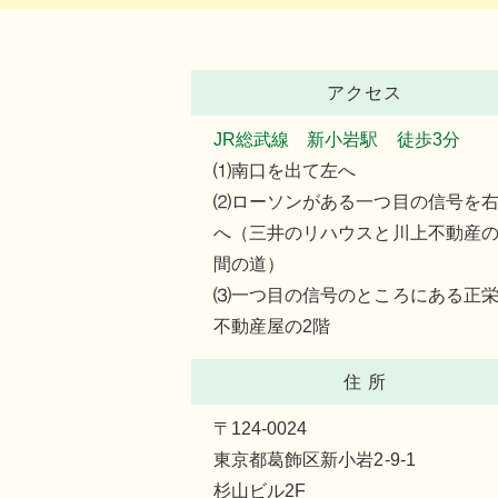
アクセス
JR総武線 新小岩駅 徒歩3分
⑴南口を出て左へ
⑵ローソンがある一つ目の信号を
へ（三井のリハウスと川上不動産
間の道）
⑶一つ目の信号のところにある正
不動産屋の2階
住 所
〒124-0024
東京都葛飾区新小岩2-9-1
杉山ビル2F