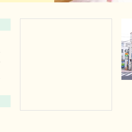
右
の
栄