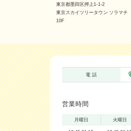
東京都墨田区押上1-1-2
東京スカイツリータウン ソラマチ
10F
電 話
営業時間
月曜日
火曜日