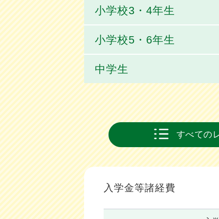
小学校3・4年生
小学校5・6年生
中学生
すべての
入学金等諸経費