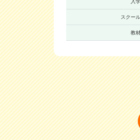
入
スクー
教