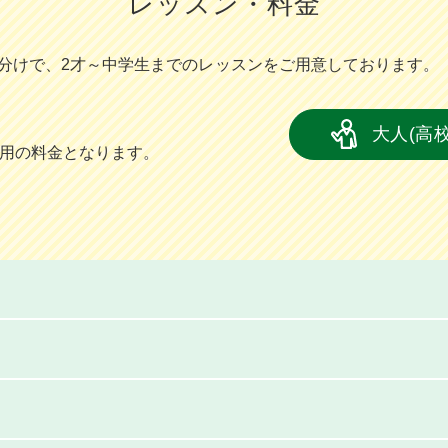
レッスン・料金
分けで、2才～中学⽣までのレッスンをご⽤意しております。
大人(高
員用の料金となります。