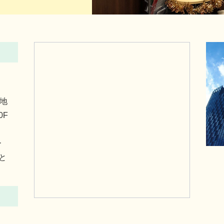
番地
0F
く
ー
と