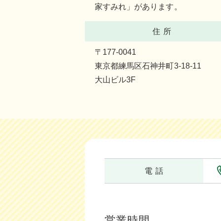
家すみれ」があります。
住 所
〒177-0041
東京都練馬区石神井町3-18-11
大山ビル3F
電 話
営業時間