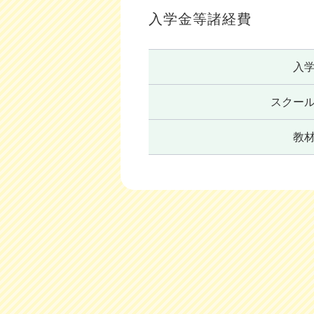
入学金等諸経費
入
スクー
教