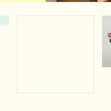
徒
に
を
向
左
り