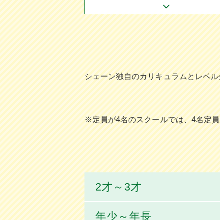
シェーン独⾃のカリキュラムとレベル
※定員が4名のスクールでは、4名定
2才～3才
年少～年長