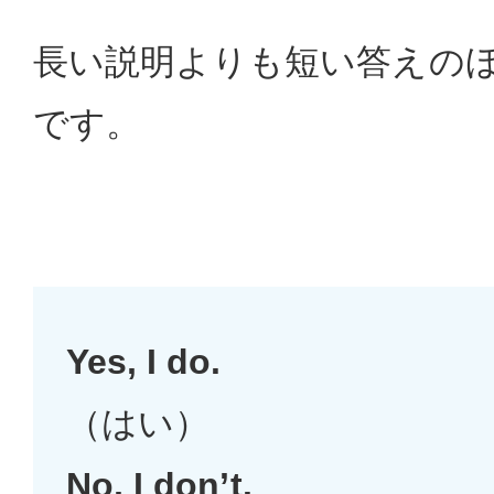
長い説明よりも短い答えの
です。
Yes, I do.
（はい）
No, I don’t.