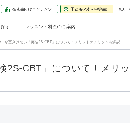
在校生向け
コンテンツ
子ども
(2才～中学生)
法人・
を探す
レッスン・料金のご案内
今更きけない「英検?S-CBT」について！メリットデメリットも解説！
検?S-CBT」について！メリ