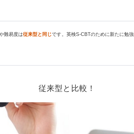
や難易度は
従来型と同じ
です。英検S-CBTのために新たに勉
従来型と比較！