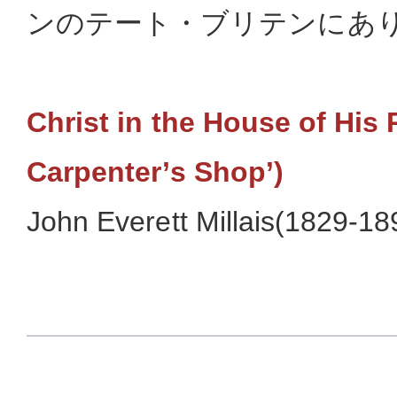
ンのテート・ブリテンにあ
Christ in the House of His 
Carpenter’s Shop’)
John Everett Millais(1829-18