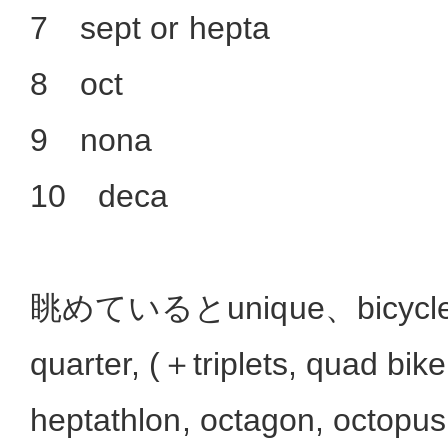
7 sept or hepta
8 oct
9 nona
10 deca
眺めているとunique、bicycle, 
quarter, (＋triplets, quad bik
heptathlon, octagon, octop