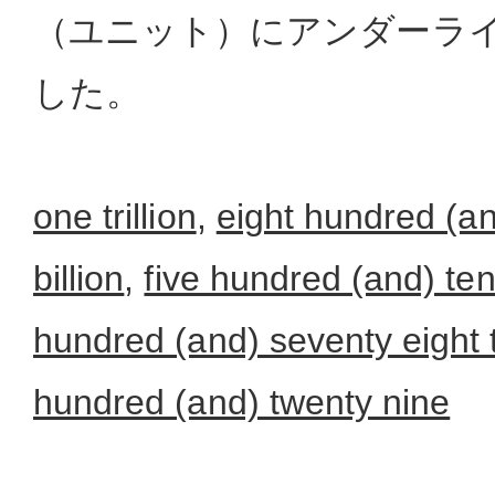
（ユニット）にアンダーラ
した。
one trillion
,
eight hundred (an
billion
,
five hundred (and) ten
hundred (and) seventy eight
hundred (and) twenty nine