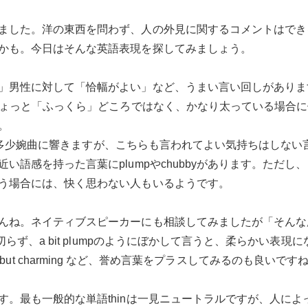
ました。洋の東西を問わず、人の外見に関するコメントはでき
かも。今日はそんな英語表現を探してみましょう。
」男性に対して「恰幅がよい」など、うまい言い回しがありま
、ちょっと「ふっくら」どころではなく、かなり太っている場合
。
る」は多少婉曲に響きますが、こちらも言われてよい気持ちはしな
い語感を持った言葉にplumpやchubbyがあります。ただ
う場合には、快く思わない人もいるようです。
んね。ネイティブスピーカーにも相談してみましたが「そんな
切らず、a bit plumpのようにぼかして言うと、柔らかい表
lump but charming など、誉め言葉をプラスしてみるのも良いです
す。最も一般的な単語thinは一見ニュートラルですが、人に