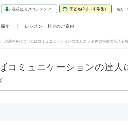
在校生向け
コンテンツ
子ども
(2才～中学生)
法人・
を探す
レッスン・料金のご案内
語感を身につければコミュニケーションの達人に ☆身体の特徴の英語表現
ばコミュニケーションの達人に
☆