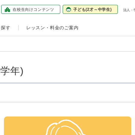
在校生向け
コンテンツ
子ども
(2才～中学生)
法人・
を探す
レッスン・料金のご案内
学年)