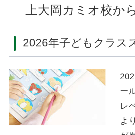
上大岡カミオ校か
2026年子どもクラ
20
ー
レ
よ