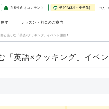
在校生向け
コンテンツ
子ども
(2才～中学生)
法人・
を探す
レッスン・料金のご案内
講師と楽しむ「英語×クッキング」イベント開催！
む「英語×クッキング」イベ