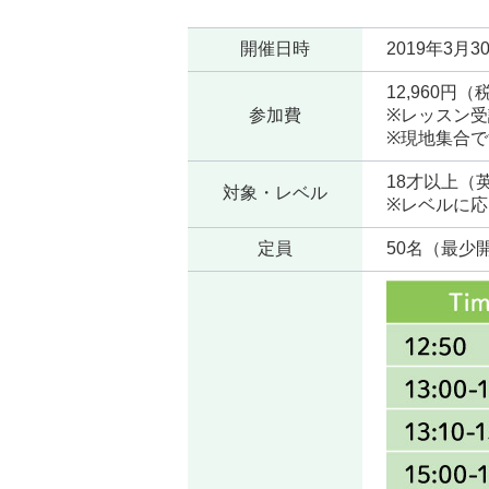
開催日時
2019年3月3
12,960円
参加費
※レッスン
※現地集合
18才以上（
対象・レベル
※レベルに応
定員
50名（最少開