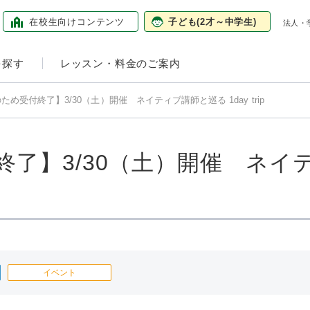
在校生向け
コンテンツ
子ども
(2才～中学生)
法人・
を探す
レッスン・料金のご案内
ため受付終了】3/30（土）開催 ネイティブ講師と巡る 1day trip
終了】3/30（土）開催 ネイ
イベント