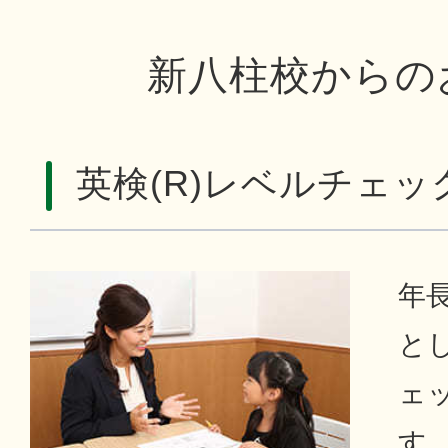
新八柱校からの
英検(R)レベルチェッ
年
とし
ェ
す。