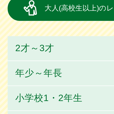
大人(高校生以上)の
2才～3才
年少～年長
小学校1・2年生