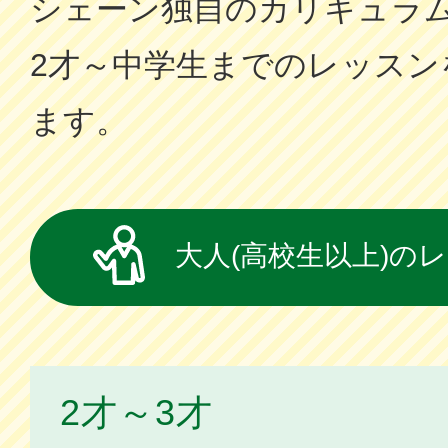
シェーン独⾃のカリキュラ
2才～中学⽣までのレッスン
ます。
大人(高校生以上)の
2才～3才