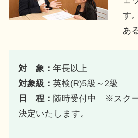
ェ
す。
あ
対 象：
年長以上
対象級：
英検(R)5級～2級
日 程：
随時受付中 ※スク
決定いたします。