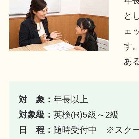
年
とし
ェ
す。
あ
対 象：
年長以上
対象級：
英検(R)5級～2級
日 程：
随時受付中 ※スク