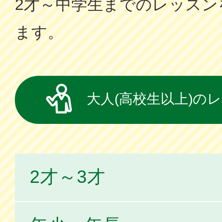
2才～中学⽣までのレッスン
ます。
大人(高校生以上)の
2才～3才