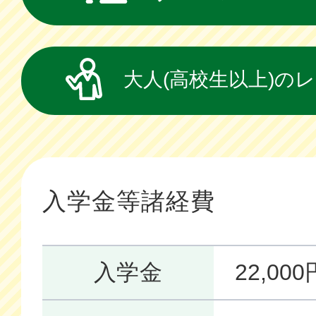
大人(高校生以上)の
入学金等諸経費
入学金
22,0