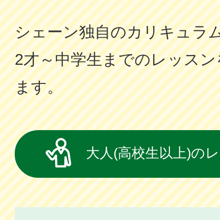
シェーン独⾃のカリキュラ
2才～中学⽣までのレッスン
ます。
大人(高校生以上)の