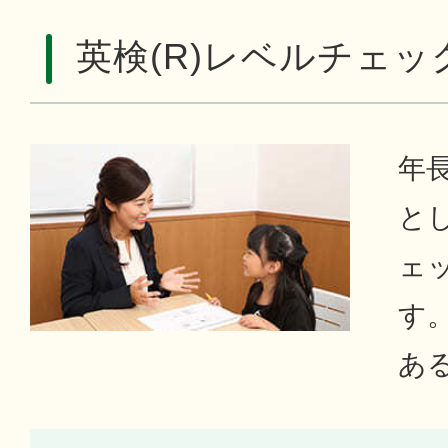
英検(R)レベルチェッ
年
とし
ェ
す。
あ