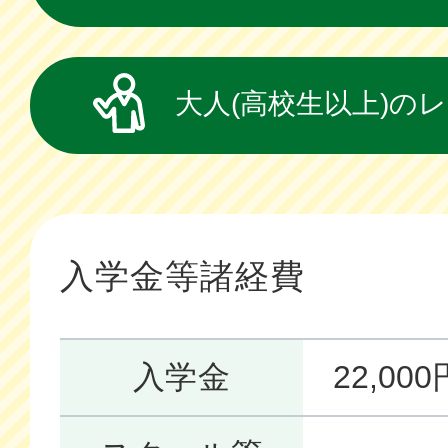
大人(高校生以上)の
入学金等諸経費
入学金
22,0