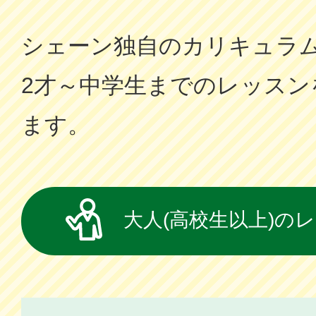
シェーン独⾃のカリキュラ
2才～中学⽣までのレッスン
ます。
大人(高校生以上)の