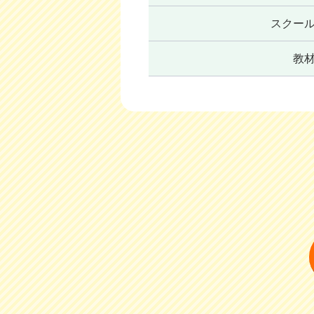
スクー
教