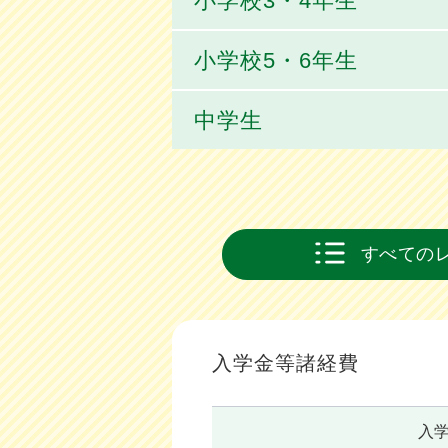
小学校3・4年生
小学校5・6年生
中学生
すべての
入学金等諸経費
入