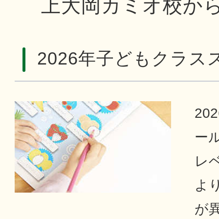
上大岡カミオ校か
2026年子どもクラ
20
ー
レ
よ
が