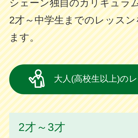
シェーン独⾃のカリキュラ
2才～中学⽣までのレッスン
ます。
大人(高校生以上)の
2才～3才