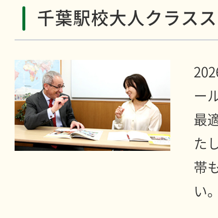
千葉駅校大人クラスス
20
ー
最
た
帯
い