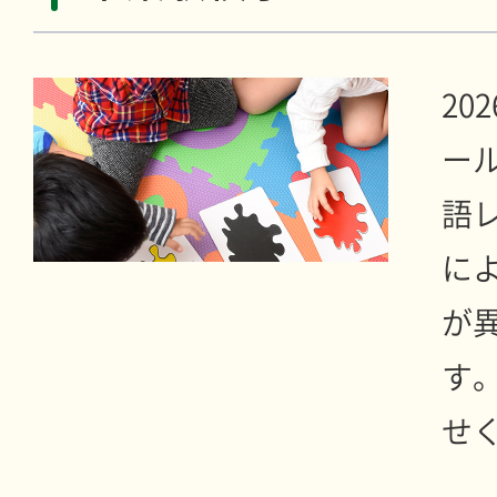
20
ー
語
に
が
す
せ