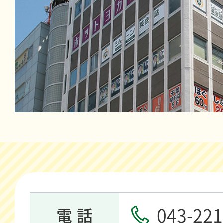
043-221
電 話