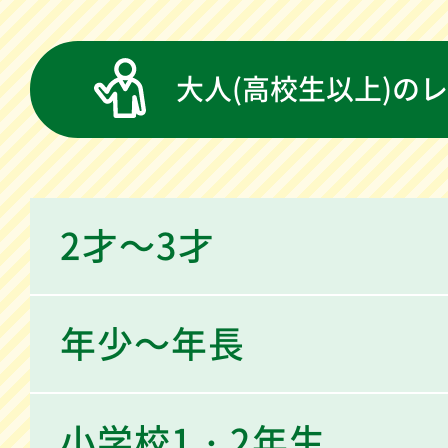
大人(高校生以上)の
2才～3才
年少～年長
小学校1・2年生