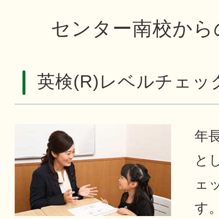
センター南校から
英検(R)レベルチェッ
年
とし
ェ
す。