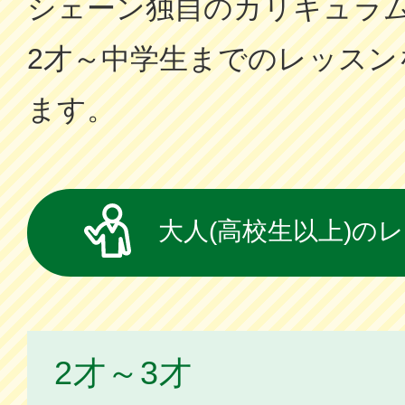
シェーン独⾃のカリキュラ
2才～中学⽣までのレッスン
ます。
大人(高校生以上)の
2才～3才