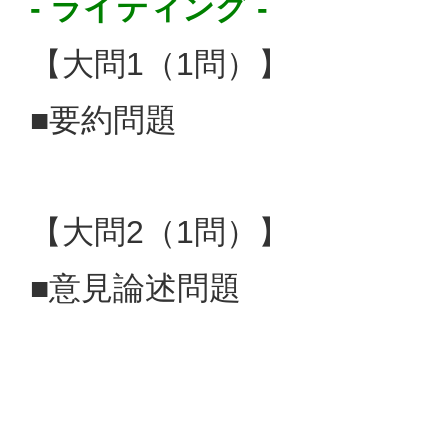
- ライティング -
【大問1（1問）】
■要約問題
【大問2（1問）】
■意見論述問題