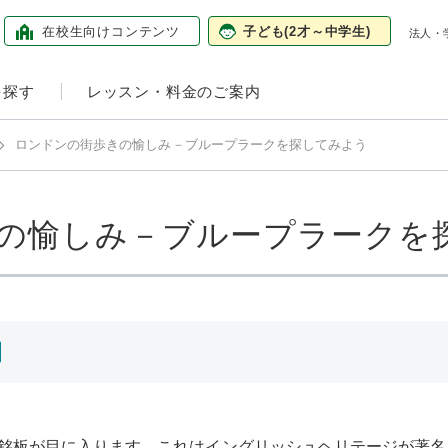
在校生向け
コンテンツ
子ども
(2才～中学生)
法人・
を探す
レッスン・料金のご案内
ロンドンの街歩きの愉しみ－ブループラークを探してみよう
の愉しみ－ブループラークを
銘板が目に入ります。これはイングリッシュヘリテージが著名