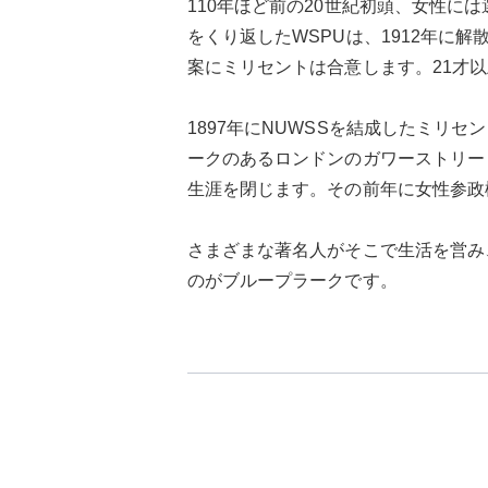
110年ほど前の20世紀初頭、女性
をくり返したWSPUは、1912年に
案にミリセントは合意します。21才
1897年にNUWSSを結成したミリ
ークのあるロンドンのガワーストリート
生涯を閉じます。その前年に女性参政
さまざまな著名人がそこで生活を営み
のがブループラークです。