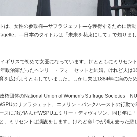
トは、女性の参政権―サフラジェット―を獲得するために活動
fragette」―日本のタイトルは「未来を花束にして」で知りま
姉はイギリスで初めて女医になっています。姉とともにミリセン
7年政治家だったヘンリー・フォーセットと結婚。けれど夫は1
育を広げようともしていました。しかし夫は1884年に病のた
ational Union of Women's Suffrage Societ
itcal Union－WSPUのサフラジェット、エメリン・パンクハース
込んだWSPUエミリー・ディヴィソン。同じ年に「Courage calls
と、ミリセントは演説をします。けれど命1つが消え去った悲