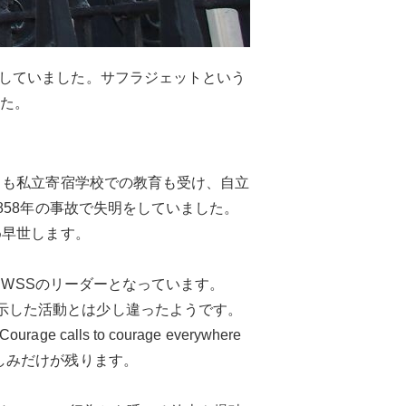
していました。サフラジェットという
した。
トも私立寄宿学校での教育も受け、自立
858年の事故で失明をしていました。
め早世します。
ies－NUWSSのリーダーとなっています。
トの行動で示した活動とは少し違ったようです。
 to courage everywhere
しみだけが残ります。