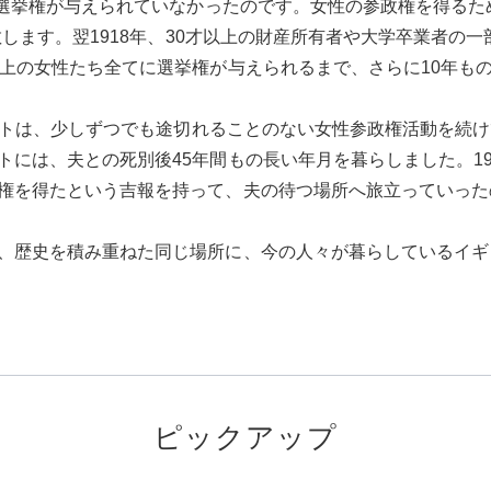
には選挙権が与えられていなかったのです。女性の参政権を得る
解散します。翌1918年、30才以上の財産所有者や大学卒業者
以上の女性たち全てに選挙権が与えられるまで、さらに10年も
セントは、少しずつでも途切れることのない女性参政権活動を続
には、夫との死別後45年間もの長い年月を暮らしました。19
権を得たという吉報を持って、夫の待つ場所へ旅立っていった
、歴史を積み重ねた同じ場所に、今の人々が暮らしているイギ
ピックアップ