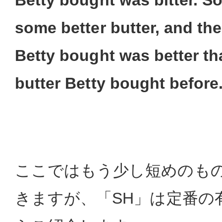
Betty bought was bitter. S
some better butter, and the
Betty bought was better tha
butter Betty bought before
ここではもう少し短めのも
きますが、「SH」は定番の