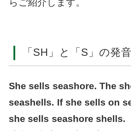
らご紹介します。
「SH」と「S」の発
She sells seashore. The she
seashells. If she sells on 
she sells seashore shells.