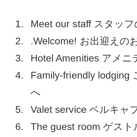
Meet our staff スタ
.Welcome! お出迎え
Hotel Amenities 
Family-friendly lo
へ
Valet service ベ
The guest room 