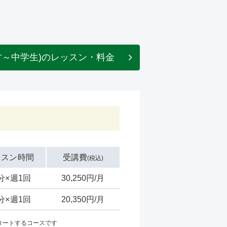
才～中学生)のレッスン・料金
ッスン時間
受講費
(税込)
0分×週1回
30,250円/月
0分×週1回
20,350円/月
タートするコースです