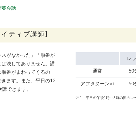
行英会話
ネイティブ講師】
ンスがなかった」「順番が
レ
とは決してありません。講
通常
5
の順番がまわってくるの
きます。また、平日の13
アフタヌーン
5
※1
受講できます。
1 平日の午後1時～3時の間のレ