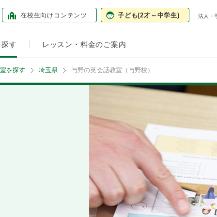
在校生向けコンテンツ
子ども
(2才～中学生)
法人・
を探す
レッスン・料金のご案内
室を探す
埼玉県
与野の英会話教室（与野校）