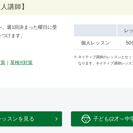
本人講師】
ン。週1回決まった曜日に受
レ
をつけます。
個人レッスン
5
ネイティブ講師のレッスンとセット
対策
｜
英検®対策
なります。ネイティブ講師レッス
レッスンを見る
子ども(2才～中